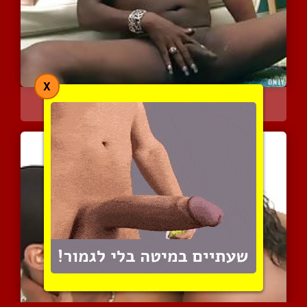
X
מציצות ומשחקים מיניים מע...
6111 צפיות
|
4 המלצות