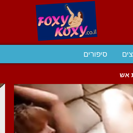
ים
סיפורים
 אש