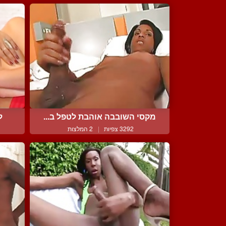
מקסי השובבה אוהבת לטפל ב...
ל
3292 צפיות
|
2 המלצות