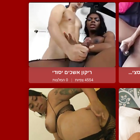
י...
ריקון אשכים יסודי
4554 צפיות
|
0 המלצות