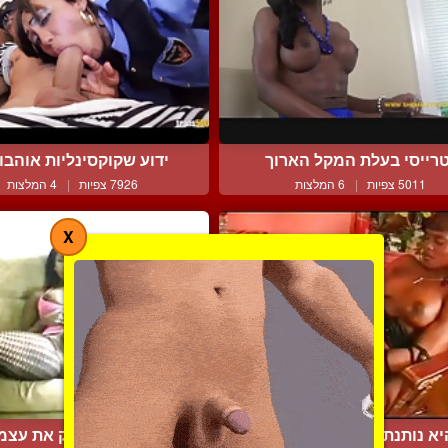
רייסי בעלת המקל הארוך
ידוע שקוקסינליות אוהבות 
5011 צפיות
|
6 המלצות
7926 צפיות
|
4 המלצות
X
א נותנת לו למצוץ לה הי...
לא מפסיקה לפנק את עצמה 