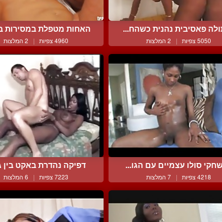
לה פאסיבית נהנית כשהח...
האחות מטפלת במסירות בר
5050 צפיות
|
2 המלצות
4960 צפיות
|
2 המלצות
חקי סולו עצמיים עם הגו...
דפיקה נהדרת באקט בין גז
4218 צפיות
|
7 המלצות
7223 צפיות
|
6 המלצות