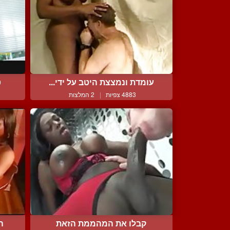
עומדת ונמצצת היטב על ידי...
ט
4883 צפיות
|
2 המלצות
קבלו את המהממת הזאת
הי