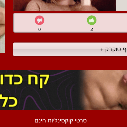
0
2
ף טוקבק +
סרטי קוקסינליות חינם