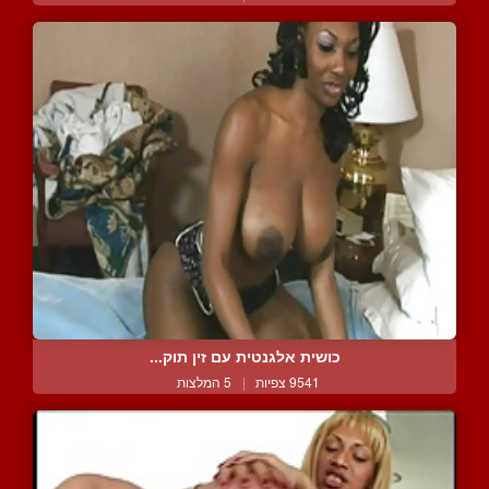
כושית אלגנטית עם זין תוק...
9541 צפיות
|
5 המלצות