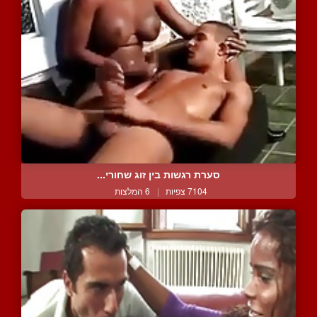
סערת רגשות בין זוג שחורי...
7104 צפיות
|
6 המלצות