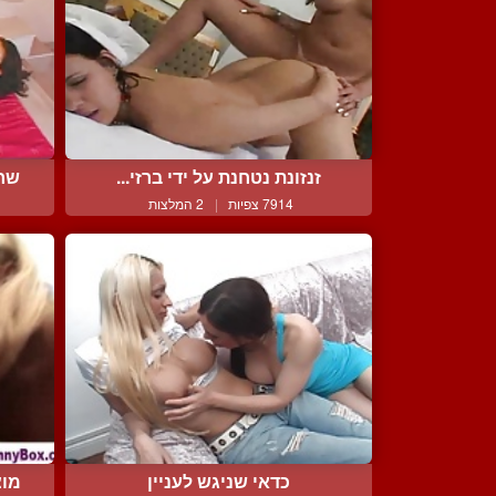
זנזונת נטחנת על ידי ברזי...
שחו
7914 צפיות
|
2 המלצות
כדאי שניגש לעניין
מוצ