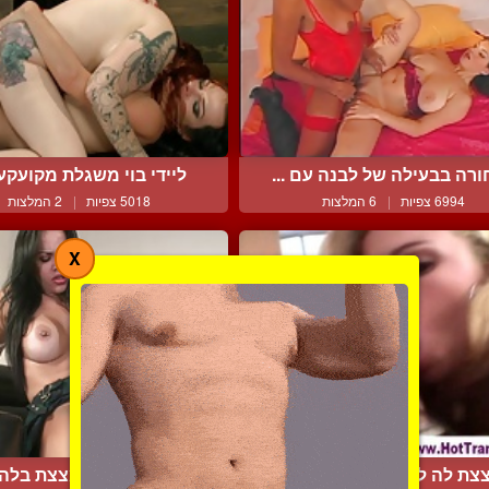
רה בבעילה של לבנה עם ...
ליידי בוי משגלת מקועקעת
6994 צפיות
|
6 המלצות
5018 צפיות
|
2 המלצות
X
צת לה לפני שמקבלת אות...
פצצת מין נמצצת בלה