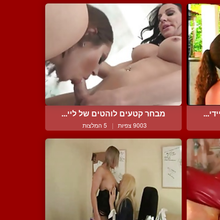
י...
מבחר קטעים לוהטים של ליי...
9003 צפיות
|
5 המלצות