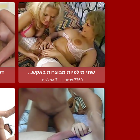
שתי מילפיות מבוגרות באקש...
דפ
7769 צפיות
|
7 המלצות