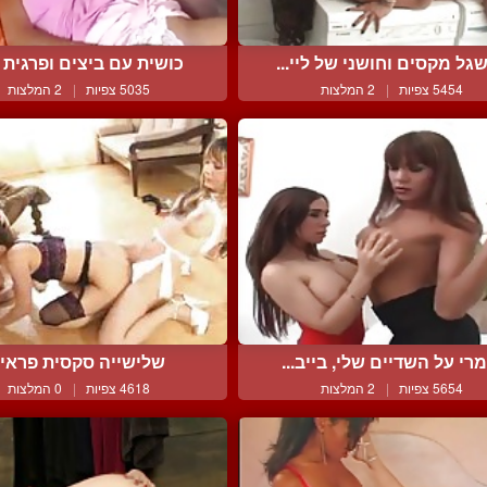
גל מקסים וחושני של ליי...
כושית עם ביצים ופרגית תו
5454 צפיות
|
2 המלצות
5035 צפיות
|
2 המלצות
רי על השדיים שלי, בייב...
שלישייה סקסית פראי
5654 צפיות
|
2 המלצות
4618 צפיות
|
0 המלצות