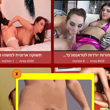
ורות יורדות לטראנסג'נד...
תשוקה ארוטית למשהו 
8025 צפיות
|
8 המלצות
4335 צפיות
|
1 המלצות
X