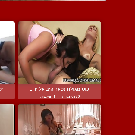
כוס מגולח נפער היב על יד...
יפ
6976 צפיות
|
1 המלצות