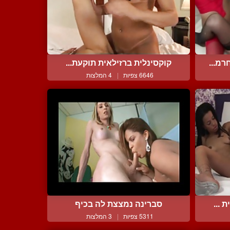
מ...
קוקסינלית ברזילאית תוקעת...
6646 צפיות
|
4 המלצות
 ...
סברינה נמצצת לה בכיף
5311 צפיות
|
3 המלצות