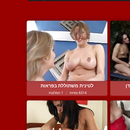
ן
לטינית משתוללת בפראות
6314 צפיות
|
1 המלצות