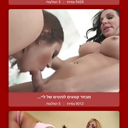
5429 צפיות
|
3 המלצות
מבחר קטעים לוהטים של ליי...
9012 צפיות
|
5 המלצות