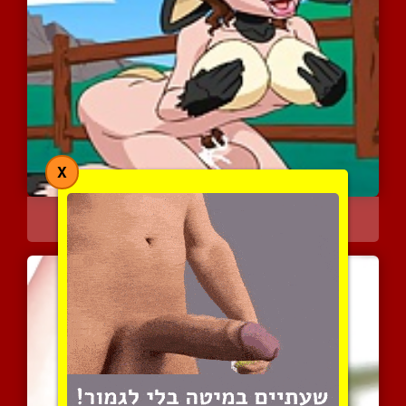
X
פוקימון בגרסת המין השליש...
4199 צפיות
|
3 המלצות