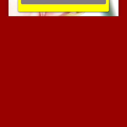
דמות מצויירת עם איבר ענק
5479 צפיות
|
3 המלצות