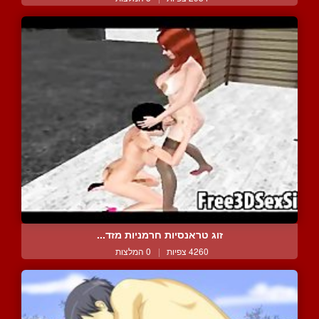
זוג טראנסיות חרמניות מזד...
4260 צפיות
|
0 המלצות