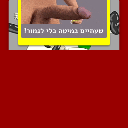
זין מפלצתי
6431 צפיות
|
4 המלצות