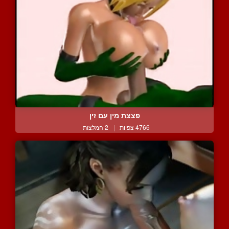
פצצת מין עם זין
4766 צפיות
|
2 המלצות