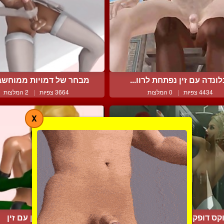
ונדה עם זין נפתחת לרוו...
מבחר של דמויות ממוחשבות
4434 צפיות
|
0 המלצות
3664 צפיות
|
2 המלצות
X
קס דופקת בלונדינית נאה...
פצצת מין עם זין