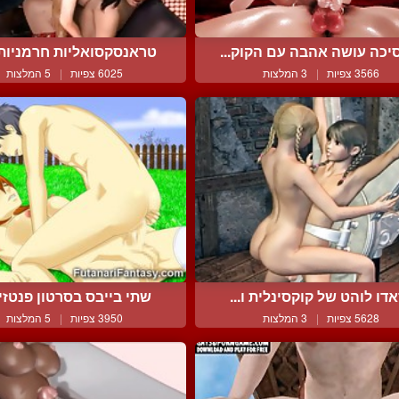
יכה עושה אהבה עם הקוק...
טראנסקסואליות חרמניות ו
3566 צפיות
|
3 המלצות
6025 צפיות
|
5 המלצות
דו לוהט של קוקסינלית ו...
שתי בייבס בסרטון פנטזיה 
5628 צפיות
|
3 המלצות
3950 צפיות
|
5 המלצות