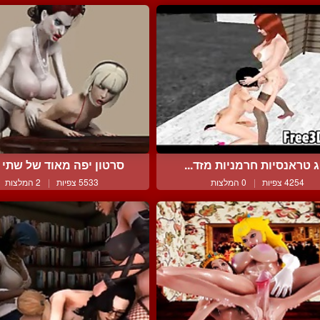
ג טראנסיות חרמניות מזד...
סרטון יפה מאוד של שתי ד
4254 צפיות
|
0 המלצות
5533 צפיות
|
2 המלצות