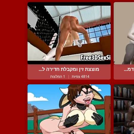
מ...
מוצצת זין ומקבלת חדירה ל...
4814 צפיות
|
1 המלצות