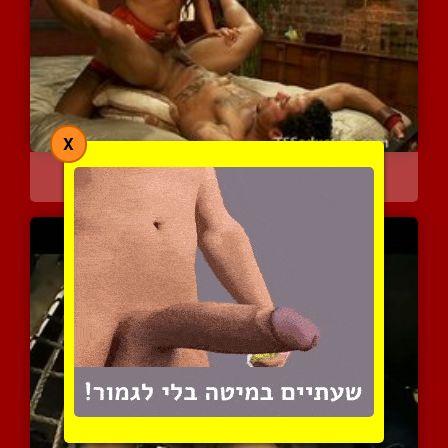
X
נותן לה את המושכות
8579 צפיות
|
5 המלצות