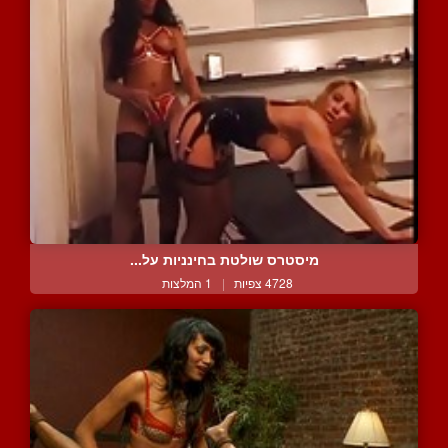
מיסטרס שולטת בחינניות על...
4728 צפיות
|
1 המלצות