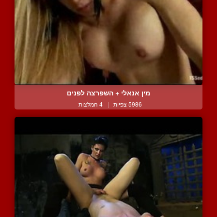
מין אנאלי + השפרצה לפנים
5986 צפיות
|
4 המלצות