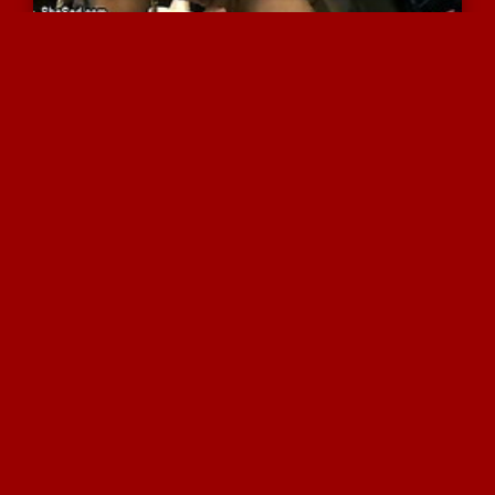
דומיננטית מזיינת לעד את ...
4820 צפיות
|
1 המלצות
דומיננטית מוצצת למלח חסר...