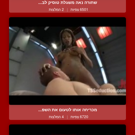
שחורה נאה משגלת טוסיק לב...
6501 צפיות
|
2 המלצות
מכריחה אותו לטעום את השפ...
6720 צפיות
|
4 המלצות