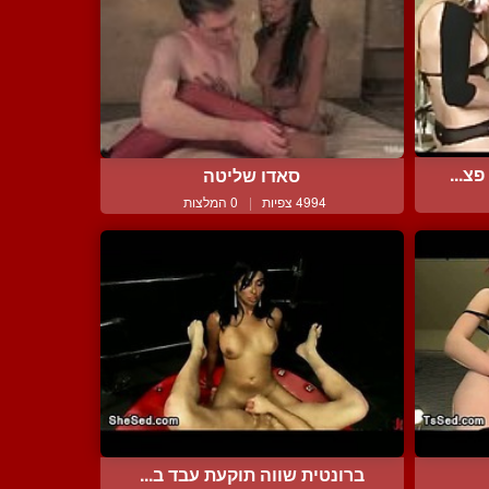
צ...
סאדו שליטה
4994 צפיות
|
0 המלצות
ברונטית שווה תוקעת עבד ב...