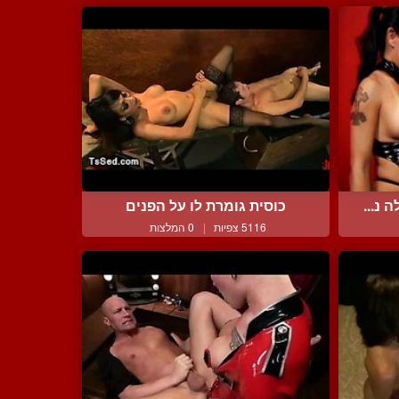
נ...
כוסית גומרת לו על הפנים
5116 צפיות
|
0 המלצות