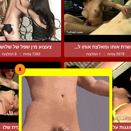
שרת אותו ומאלצת אותו ל...
צעצוע מין שפל של שלוש פ
5978 צפיות
|
1 המלצות
7393 צפיות
|
8 המלצות
X
וגגות על העבד שלהן בחוץ
מוצץ לבוסית שלו