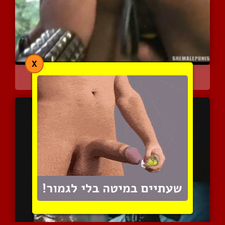
X
פצצות אש בועלות ישבן עסי...
4158 צפיות
|
2 המלצות