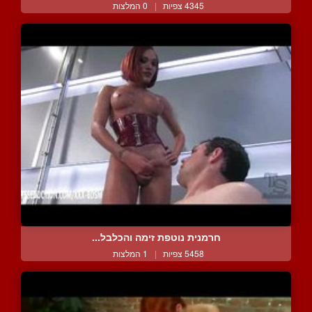
4345 צפיות
|
0 המלצות
חרמנית נוטפת זימה והכלבל...
5458 צפיות
|
1 המלצות