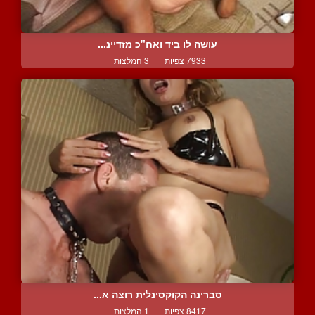
עושה לו ביד ואח"כ מזדיינ...
7933 צפיות
|
3 המלצות
סברינה הקוקסינלית רוצה א...
8417 צפיות
|
1 המלצות