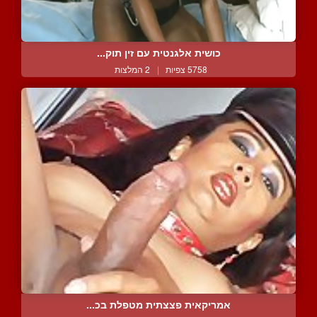
כושית אלגנטית עם זין תוק...
5758 צפיות
|
2 המלצות
אמריקאית פצצתית מטפלת בכ...