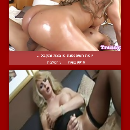
יומה השפנפנה מוצצת ומקבל...
9916 צפיות
|
3 המלצות