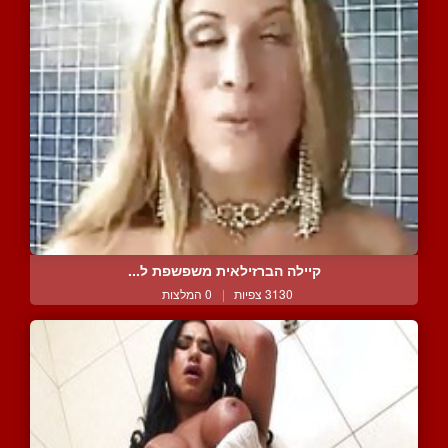
קיילה הברזילאית משפשפת ל...
3130 צפיות
|
0 המלצות