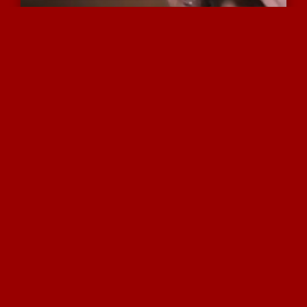
היא שווה,סקסית ונימפומני...
3807 צפיות
|
0 המלצות
עושה לו ביד ואח"כ מזדיינ...