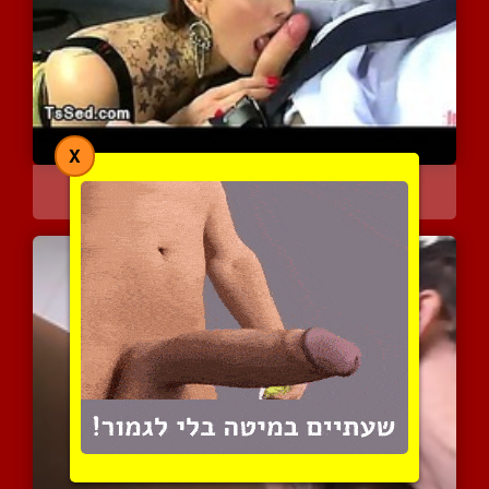
X
דומיננטית בשמלת לייטקס מ...
4403 צפיות
|
0 המלצות