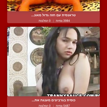
טראנסית עם חזה גדול מאונ...
3984 צפיות
|
0 המלצות
כוסית בגרביונים מענגת את...
5487 צפיות
|
0 המלצות