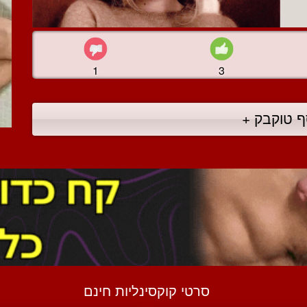
1
3
ף טוקבק +
סרטי קוקסינליות חינם