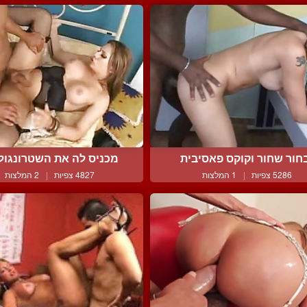
חור שחור וקוקס פאסיבית
מכניס לה את השטרונגול ל
5286 צפיות
|
1 המלצות
4827 צפיות
|
2 המלצות