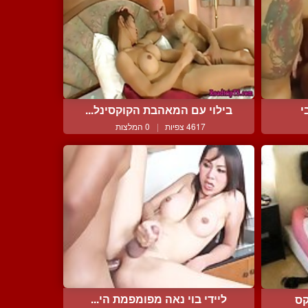
י
בילוי עם המאהבת הקוקסינל...
4617 צפיות
|
0 המלצות
ליידי בוי נאה מפומפמת הי...
קס