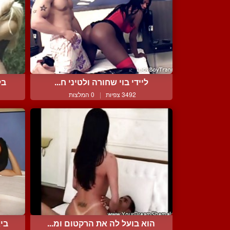
ליידי בוי שחורה ולטיני ח...
בל
3492 צפיות
|
0 המלצות
הוא בועל לה את הרקטום ומ...
ביא