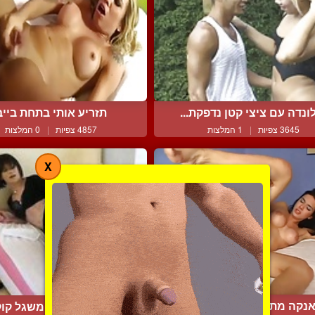
ונדה עם ציצי קטן נדפקת...
תזריע אותי בתחת בייב
3645 צפיות
|
1 המלצות
4857 צפיות
|
0 המלצות
X
נקה מתענגת מבולבול בי...
כושי עם גדול משגל קו