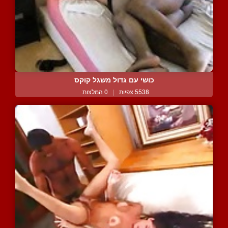
כושי עם גדול משגל קוקס
5538 צפיות
|
0 המלצות