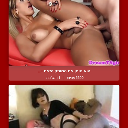
הוא טוחן את המותק הזאת ו...
6690 צפיות
|
1 המלצות