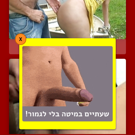
X
כוסית עם ישבן טוב בסקס
5816 צפיות
|
0 המלצות