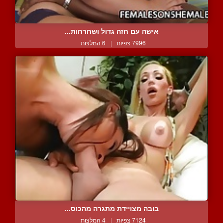
אישה עם חזה גדול ושחרחות...
7996 צפיות
|
6 המלצות
בובה מצויידת מתגרה מהכוס...
7124 צפיות
|
4 המלצות