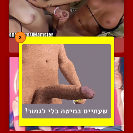
X
סטרפ-און תוקע טראנ'סגנדר...
6045 צפיות
|
4 המלצות