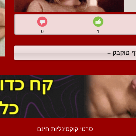
0
1
ף טוקבק +
סרטי קוקסינליות חינם