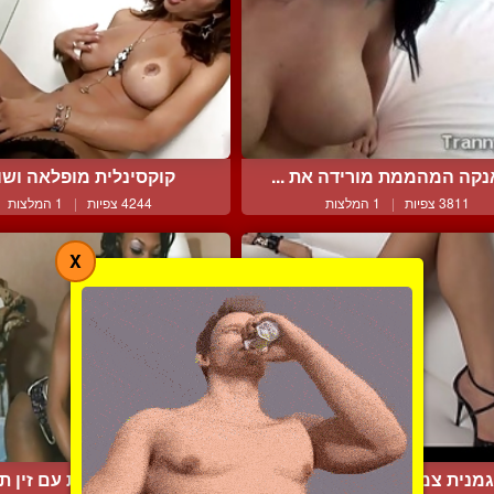
נקה המהממת מורידה את ...
קוקסינלית מופלאה ושו
3811 צפיות
|
1 המלצות
4244 צפיות
|
1 המלצות
X
גמנית צמרת בקטע סולו ע...
כושית אלגנטית עם זין תוק