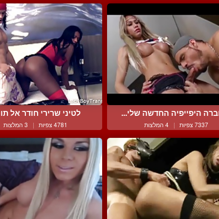
רה היפייפיה החדשה שלי...
לטיני שרירי חודר אל תוך 
7337 צפיות
|
4 המלצות
4781 צפיות
|
3 המלצות