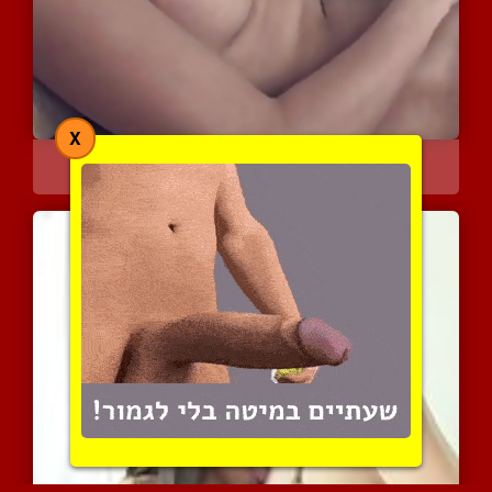
X
ליידי בוי עושה ביד
7454 צפיות
|
0 המלצות