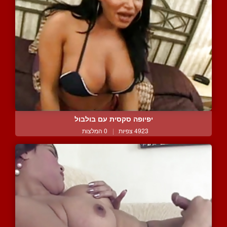
יפיופה סקסית עם בולבול
4923 צפיות
|
0 המלצות