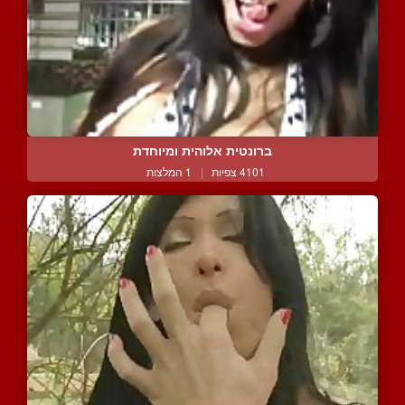
ברונטית אלוהית ומיוחדת
4101 צפיות
|
1 המלצות