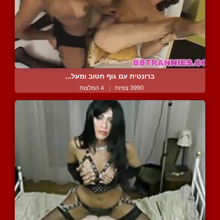
ברונטית עם גוף חטוב ומעל...
3990 צפיות
|
4 המלצות