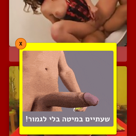
X
אופס! יש לה ביצים
3759 צפיות
|
1 המלצות