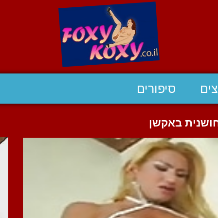
ים
סיפורים
חושנית באקשן