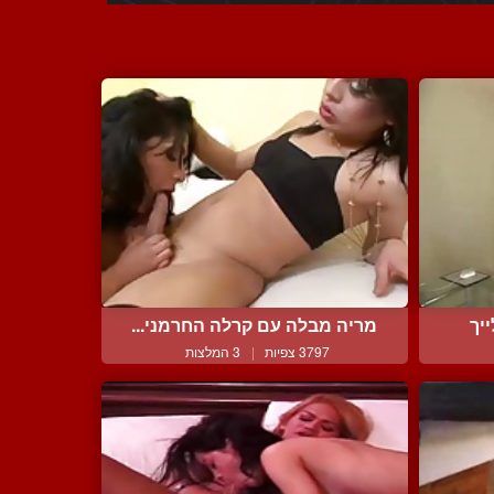
יך
מריה מבלה עם קרלה החרמני...
3797 צפיות
|
3 המלצות