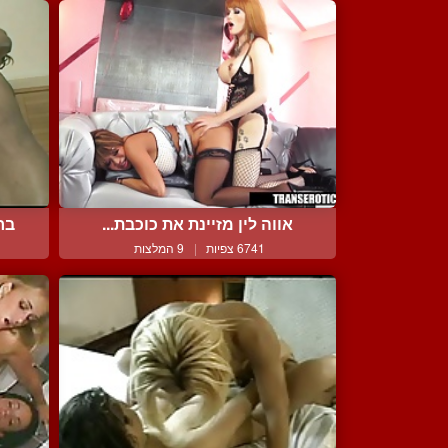
אווה לין מזיינת את כוכבת...
בר
6741 צפיות
|
9 המלצות