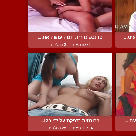
מ...
טרנסג'נדרית חמה עושה את ...
5880 צפיות
|
3 המלצות
 ...
ברונטית נדפקת על ידי בלו...
12614 צפיות
|
25 המלצות