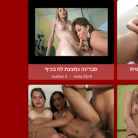
טית
סברינה נמצצת לה בכיף
5319 צפיות
|
3 המלצות