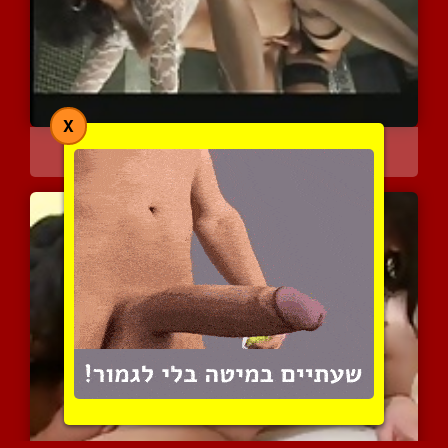
X
בלונדה כוסית חודרת לברונ...
8597 צפיות
|
10 המלצות