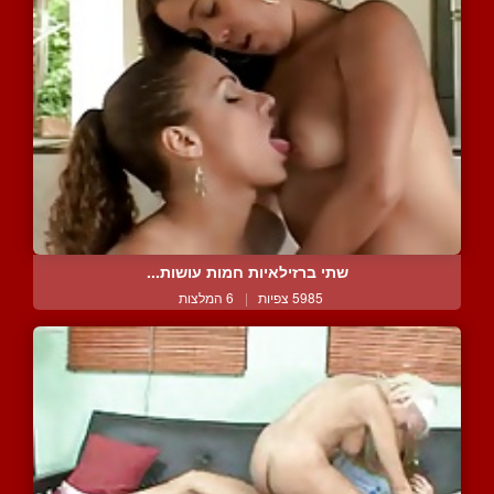
שתי ברזילאיות חמות עושות...
5985 צפיות
|
6 המלצות