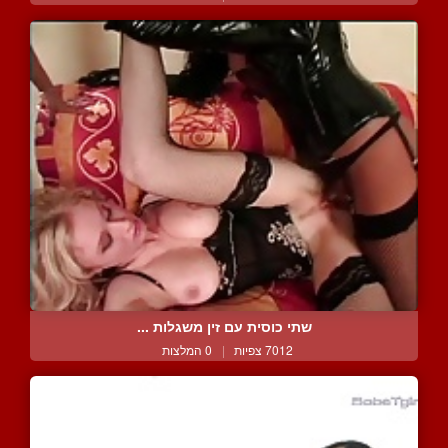
שתי כוסית עם זין משגלות ...
7012 צפיות
|
0 המלצות