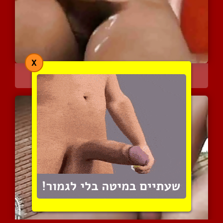
X
קלואוז-אפים על חרמניות מ...
6335 צפיות
|
0 המלצות