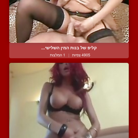
קליפ של בנות המין השלישי...
4905 צפיות
|
1 המלצות