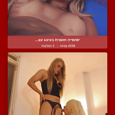
יפהפייה חושנית בעינוג עצ...
4538 צפיות
|
3 המלצות