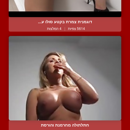
דוגמנית צמרת בקטע סולו ע...
5614 צפיות
|
4 המלצות
חתלתולה מחרמנת והורסת