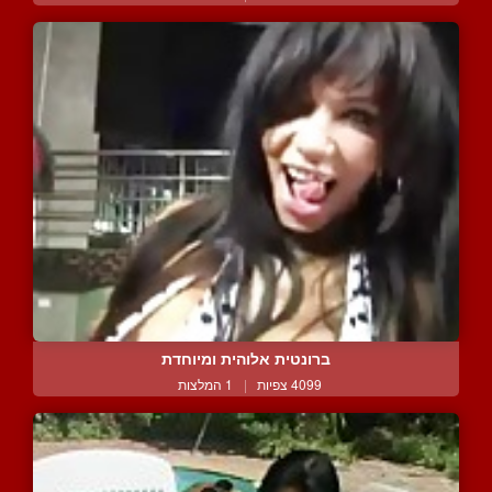
ברונטית אלוהית ומיוחדת
4099 צפיות
|
1 המלצות