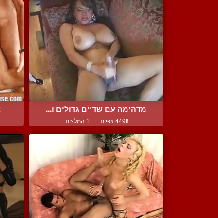
מדהימה עם שדיים גדולים ו...
א
4498 צפיות
|
1 המלצות