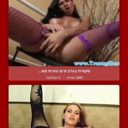
סקסית בגרביונים נהנית ממ...
3881 צפיות
|
0 המלצות