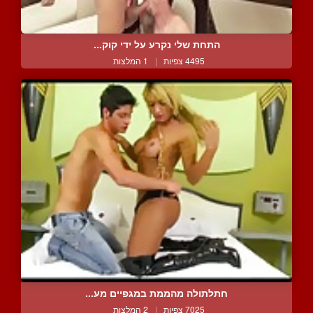
התחת שלי נקרע על ידי קוק...
4495 צפיות
|
1 המלצות
חתלתולה מהממת במגפיים מע...
7025 צפיות
|
2 המלצות