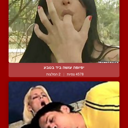
יפיופה עושה ביד בטבע
4578 צפיות
|
2 המלצות