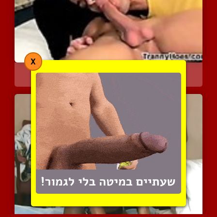
X
איזה בלבול יש לה
4384 צפיות
|
0 המלצות