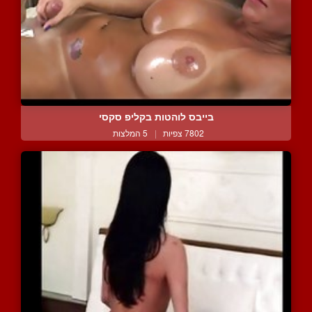
בייבס לוהטות בקליפ סקסי
7802 צפיות
|
5 המלצות