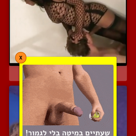
X
נדפק ע"י קוקס סקסית ושופ...
8250 צפיות
|
8 המלצות