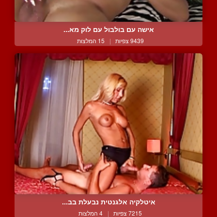
אישה עם בולבול עם לוק מא...
9439 צפיות
|
15 המלצות
איטלקיה אלגנטית נבעלת בב...
7215 צפיות
|
4 המלצות