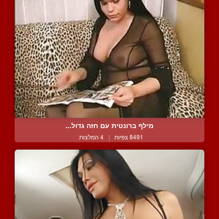
מילף ברונטית עם חזה גדול...
8491 צפיות
|
4 המלצות