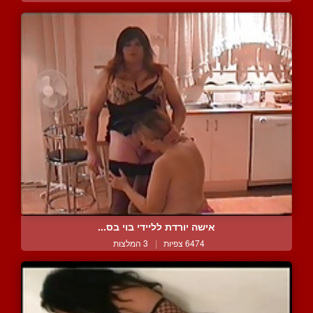
אישה יורדת לליידי בוי בס...
6474 צפיות
|
3 המלצות