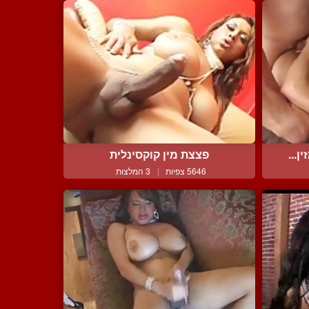
ן...
פצצת מין קוקסינלית
5646 צפיות
|
3 המלצות