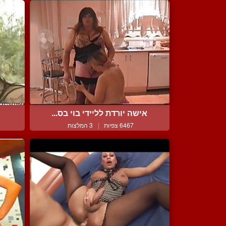
אישה יורדת לליידי בוי בס...
6467 צפיות
|
3 המלצות