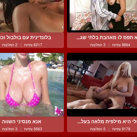
 תפס לו מאהבת בלתי שג...
בלונדינית עם בולבול וכוש
9864 צפיות
|
3 המלצות
8217 צפיות
|
2 המלצות
לי היא מילפית מלאה בעל...
אנא מנסיני השווה
9179 צפיות
|
5 המלצות
5663 צפיות
|
3 המלצות