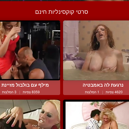
סרטי קוקסינליות חינם
נרגעת לה באמבטיה
מילף עם בולבול מזיינת גב
4620 צפיות
|
1 המלצות
8359 צפיות
|
3 המלצות