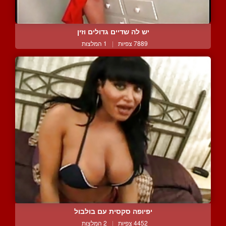
יש לה שדיים גדולים וזין
7889 צפיות
|
1 המלצות
יפיופה סקסית עם בולבול
4452 צפיות
|
2 המלצות