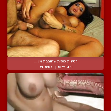
לטינית כוסית שחובבת מין ...
3479 צפיות
|
1 המלצות