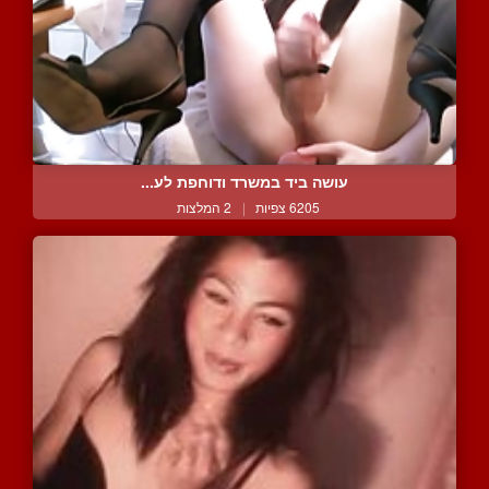
עושה ביד במשרד ודוחפת לע...
6205 צפיות
|
2 המלצות