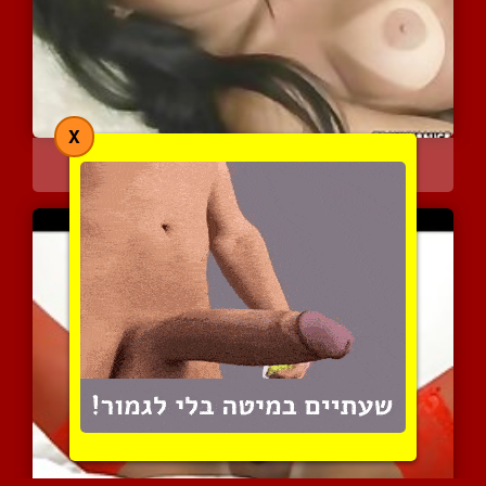
X
לטינית סופר סקסית מביאה ...
5585 צפיות
|
4 המלצות