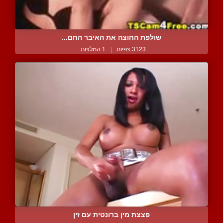
שולפת החוצה את האיבר החם...
3123 צפיות
|
1 המלצות
פצצת מין ברונטית עם זין