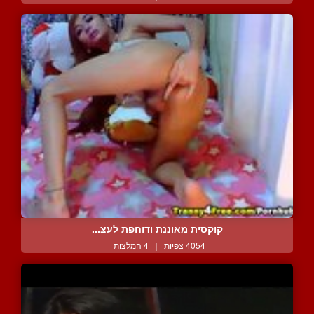
קוקסית מאוננת ודוחפת לעצ...
4054 צפיות
|
4 המלצות