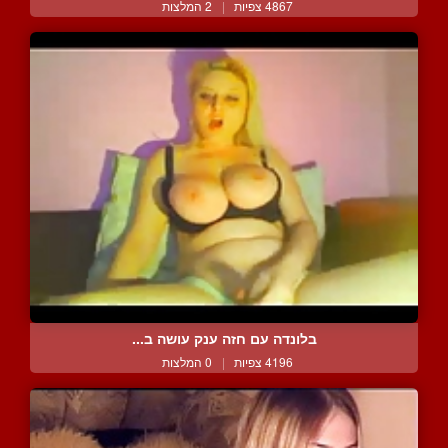
4867 צפיות
|
2 המלצות
בלונדה עם חזה ענק עושה ב...
4196 צפיות
|
0 המלצות