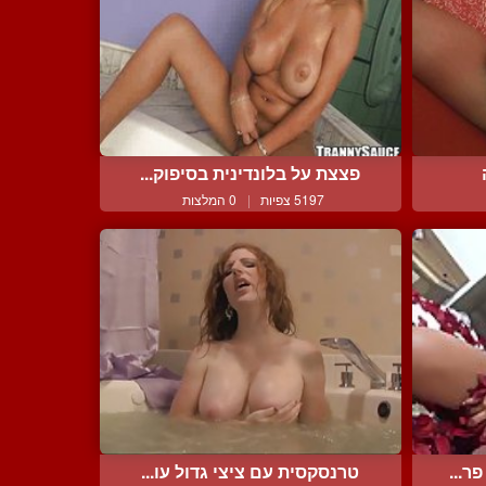
פצצת על בלונדינית בסיפוק...
5197 צפיות
|
0 המלצות
ר...
טרנסקסית עם ציצי גדול עו...