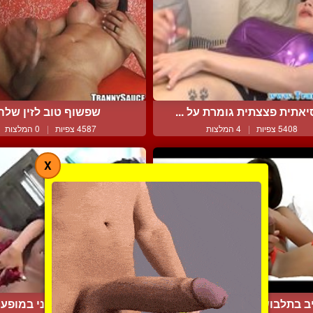
אתית פצצתית גומרת על ...
שפשוף טוב לזין שלה
5408 צפיות
|
4 המלצות
4587 צפיות
|
0 המלצות
X
ב בתלבושת אדומה מגרה ...
מיס לירה החושני במופע פ