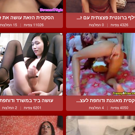
לף ברונטית פצצתית עם ז...
הסקסית הזאת עושה את זה 
4326 צפיות
|
0 המלצות
11026 צפיות
|
15 המלצות
קסית מאוננת ודוחפת לעצ...
עושה ביד במשרד ודוחפת ל
4050 צפיות
|
4 המלצות
6201 צפיות
|
2 המלצות