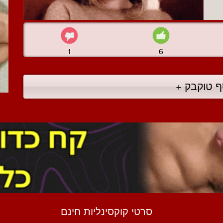
1
6
ף טוקבק +
סרטי קוקסינליות חינם