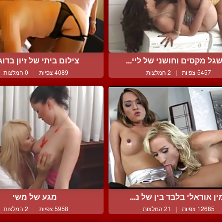
גל מקסים וחושני של ליי...
צילום ביתי של זיון בדוגי.
5457 צפיות
|
2 המלצות
4089 צפיות
|
0 המלצות
ין אוראלי בלבד בין של נ...
מגע של משי
12685 צפיות
|
21 המלצות
5958 צפיות
|
2 המלצות