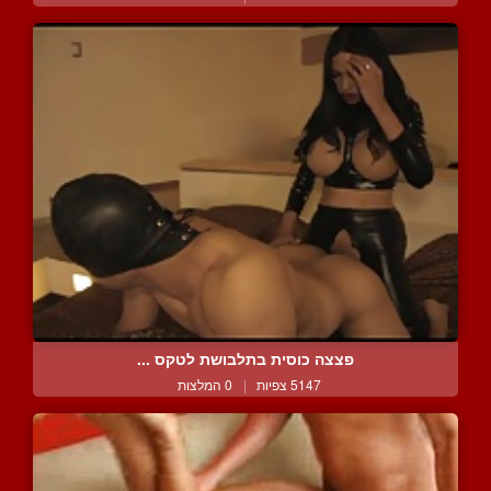
פצצה כוסית בתלבושת לטקס ...
5147 צפיות
|
0 המלצות