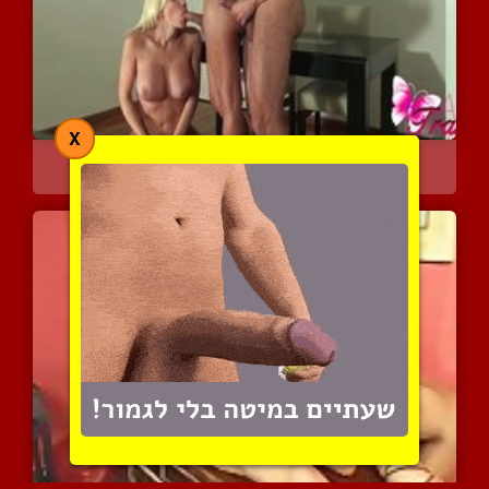
X
אנה מנציני וחברתה משתפות...
10987 צפיות
|
6 המלצות