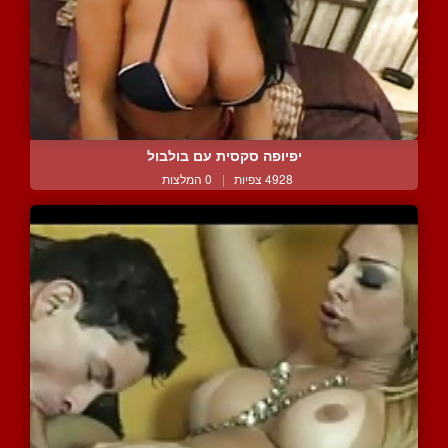
יפיופה סקסית עם בולבול
4928 צפיות
|
0 המלצות