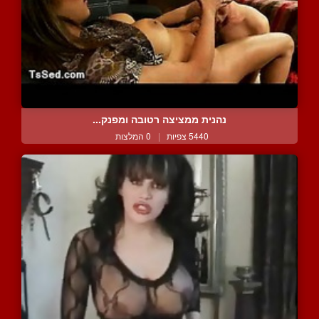
נהנית ממציצה רטובה ומפנק...
5440 צפיות
|
0 המלצות