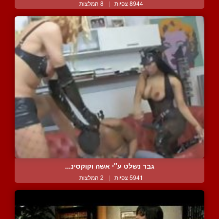
8944 צפיות
|
8 המלצות
גבר נשלט ע"י אשה וקוקסינ...
5941 צפיות
|
2 המלצות