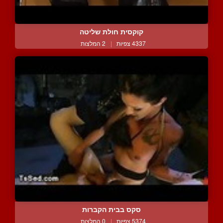
קוקסית חולת שליטה
4337 צפיות
|
2 המלצות
סקס בבית הקברות
5374 צפיות
|
0 המלצות