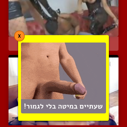
X
גבר נשלט ע"י אשה וקוקסינ...
5941 צפיות
|
2 המלצות