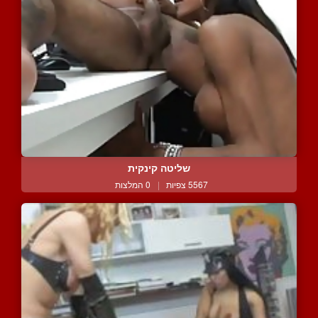
שליטה קינקית
5567 צפיות
|
0 המלצות