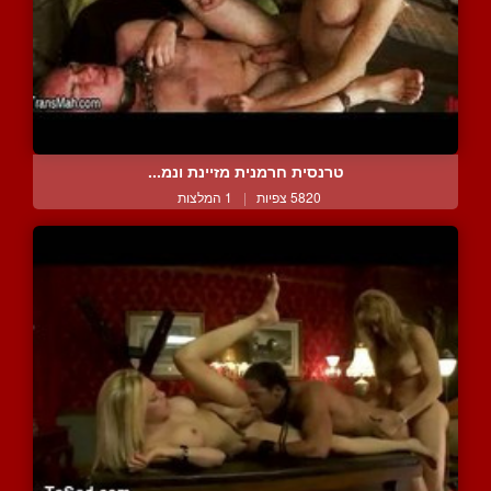
טרנסית חרמנית מזיינת ונמ...
5820 צפיות
|
1 המלצות