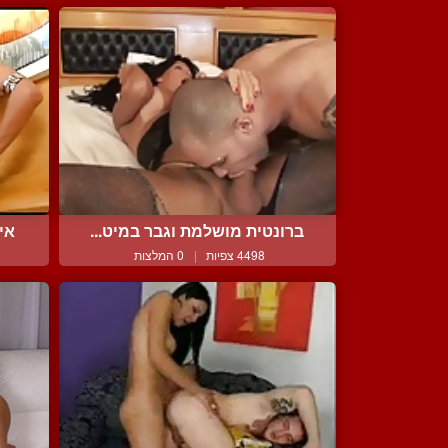
ברונטית מושלמת וגבר במיט...
אי
4498 צפיות
|
0 המלצות