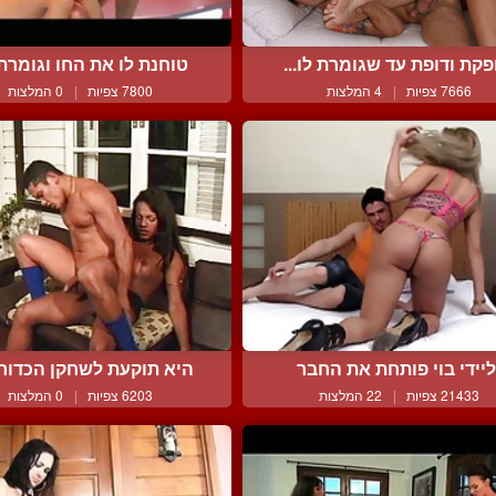
פקת ודופת עד שגומרת לו...
טוחנת לו את החו וגומרת ל
7666 צפיות
|
4 המלצות
7800 צפיות
|
0 המלצות
ליידי בוי פותחת את החבר
היא תוקעת לשחקן הכדורגל
21433 צפיות
|
22 המלצות
6203 צפיות
|
0 המלצות