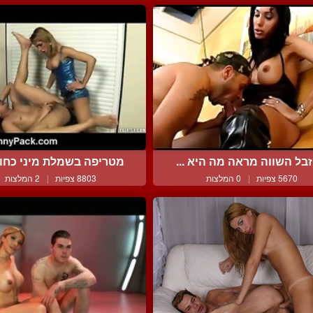
זבל השווה מראה מה היא ...
מטריפה בשמלת מיני כחולה
5670 צפיות
|
0 המלצות
8803 צפיות
|
2 המלצות