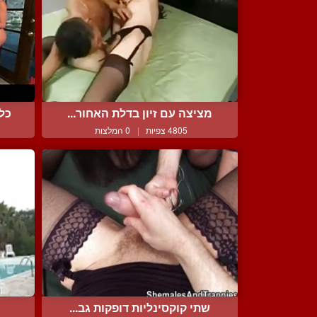
מציצה עם זיון בדלת האחור...
כל 
4805 צפיות
|
0 המלצות
שתי קוקסינליות דופקות גב...