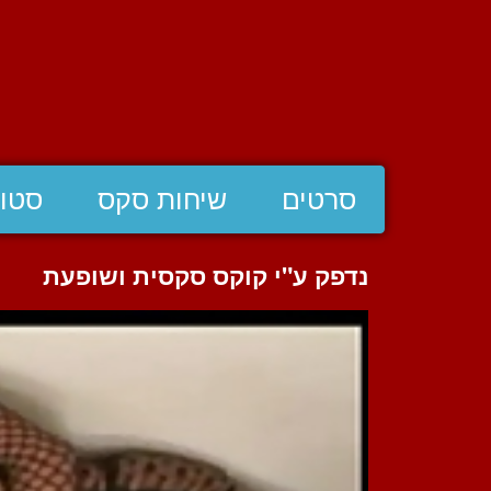
סרטים
שיחות סקס
סטוצ
נדפק ע"י קוקס סקסית ושופעת