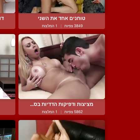
טוחנים אחד את השני
דו
3849 צפיות
|
1 המלצות
מציצות ודפיקות הדדיות בס...
5862 צפיות
|
1 המלצות