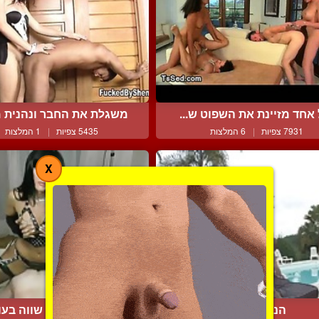
אחד מזיינת את השפוט ש...
משגלת את החבר ונהנית מכ
7931 צפיות
|
6 המלצות
5435 צפיות
|
1 המלצות
X
הנה זה מגיע
אנה קרטר הכי שווה בעו