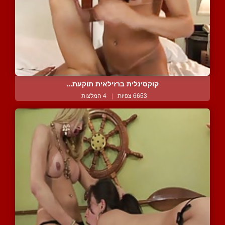
קוקסינלית ברזילאית תוקעת...
6653 צפיות
|
4 המלצות