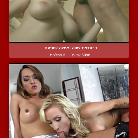
ברונטית שווה ואישה שופעת...
5998 צפיות
|
3 המלצות