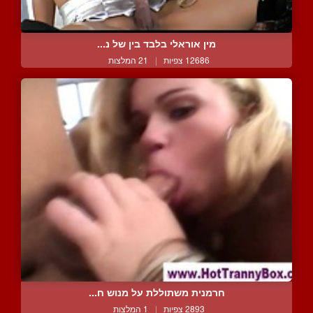
מין אוראלי בלבד בין של נ...
12686 צפיות
|
21 המלצות
חרמנית משתוללת על מנוש ח...
2893 צפיות
|
1 המלצות