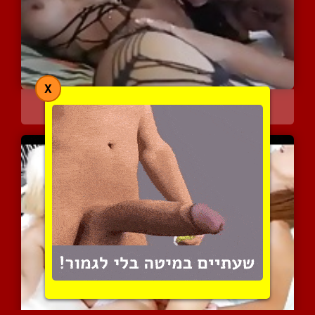
X
יפיופה זנותית מגשימה חלו...
5432 צפיות
|
3 המלצות