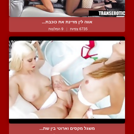
אווה לין מזיינת את כוכבת...
6735 צפיות
|
9 המלצות
משגל מקסים וארוטי בין שת...