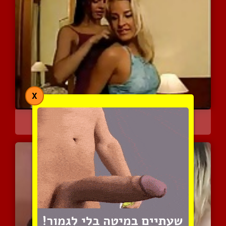
X
ברונטית חודרת לתחת של בל...
6575 צפיות
|
6 המלצות