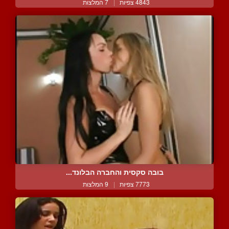
4843 צפיות
|
7 המלצות
בובה סקסית והחברה הבלונד...
7773 צפיות
|
9 המלצות