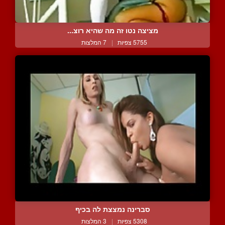
מציצה נטו זה מה שהיא רוצ...
5755 צפיות
|
7 המלצות
סברינה נמצצת לה בכיף
5308 צפיות
|
3 המלצות