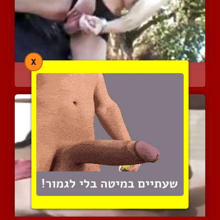
X
החלב החם של בלונדינית נא...
3883 צפיות
|
2 המלצות