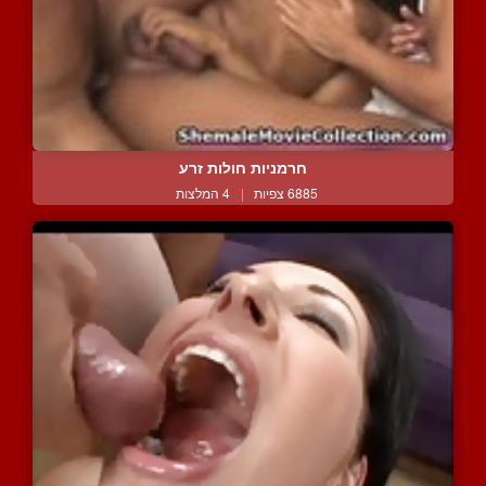
חרמניות חולות זרע
6885 צפיות
|
4 המלצות