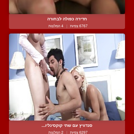
חדירה כפולה לבחורה
6767 צפיות
|
4 המלצות
סנדוויץ עם שתי קוקסינליו...
6297 צפיות
|
2 המלצות