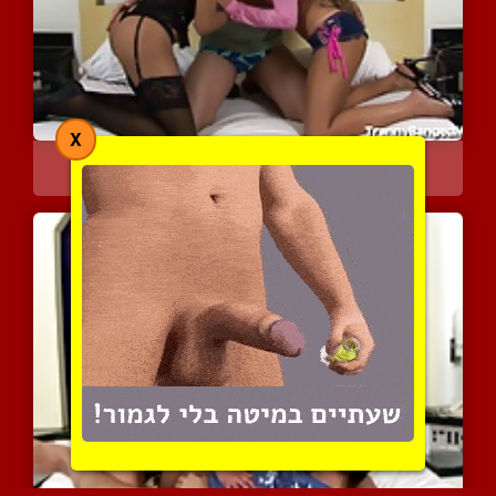
X
זוג קינקי מחליט לתבל את ...
8876 צפיות
|
4 המלצות