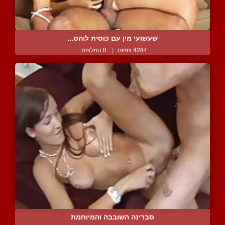
שעשועי מין עם כוסית לוהט...
4284 צפיות
|
0 המלצות
סברינה השובבה והמיוחמת