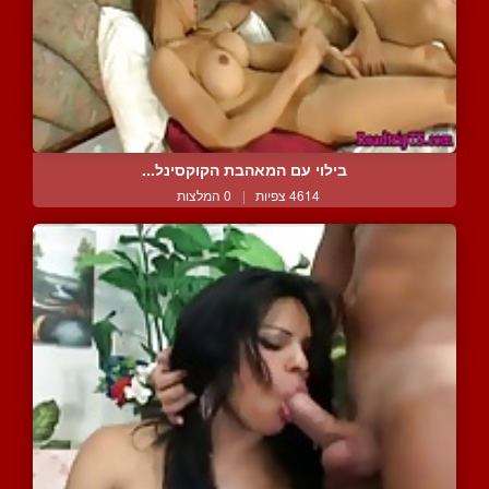
בילוי עם המאהבת הקוקסינל...
4614 צפיות
|
0 המלצות