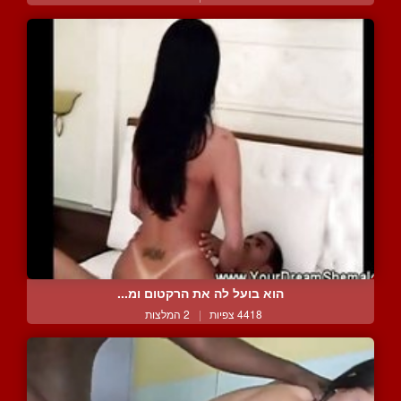
הוא בועל לה את הרקטום ומ...
4418 צפיות
|
2 המלצות