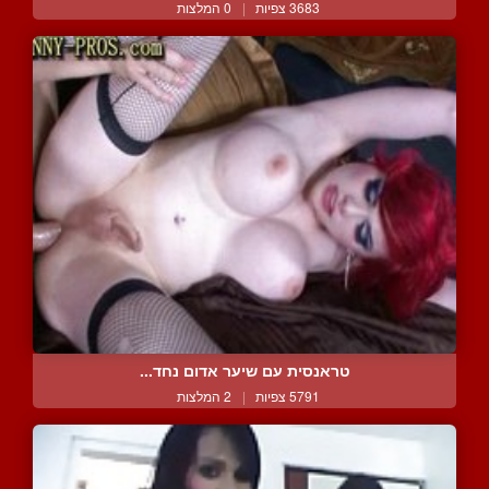
3683 צפיות
|
0 המלצות
טראנסית עם שיער אדום נחד...
5791 צפיות
|
2 המלצות