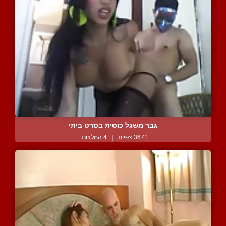
גבר משגל כוסית בסרט ביתי
3671 צפיות
|
4 המלצות