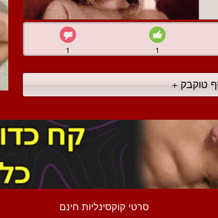
1
1
ף טוקבק +
סרטי קוקסינליות חינם