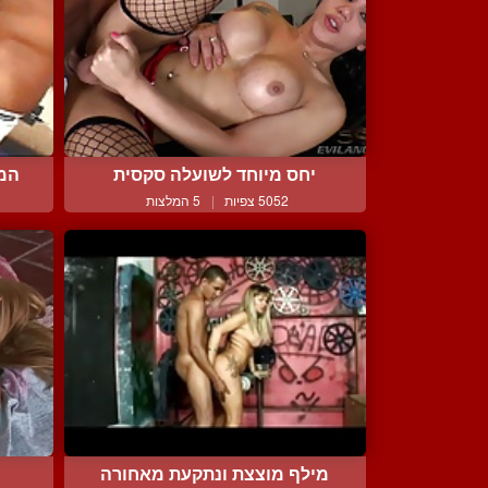
יחס מיוחד לשועלה סקסית
המנ
5052 צפיות
|
5 המלצות
מילף מוצצת ונתקעת מאחורה