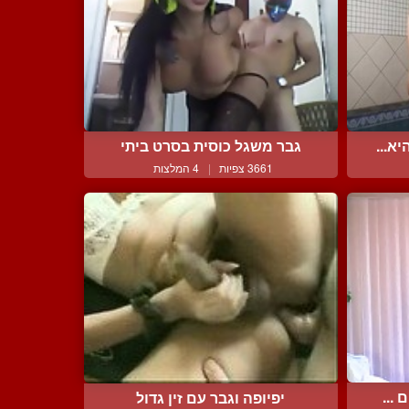
א...
גבר משגל כוסית בסרט ביתי
3661 צפיות
|
4 המלצות
...
יפיופה וגבר עם זין גדול