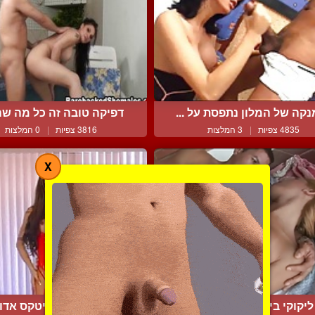
קה של המלון נתפסת על ...
דפיקה טובה זה כל מה שהי
4835 צפיות
|
3 המלצות
3816 צפיות
|
0 המלצות
X
ליקוקי ביצים וזין לפני ה...
יפיופה בבגד לייטקס אדום 