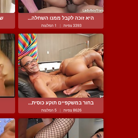
היא זוכה לקבל ממנו השחלה...
שו
3393 צפיות
|
1 המלצות
בחור במשקפיים תוקע כוסית...
8626 צפיות
|
5 המלצות