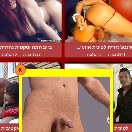
נסג'נדרית לטינית אורגי...
בייב חמה וסקסית נחדרת ע
2971 צפיות
|
0 המלצות
3392 צפיות
|
0 המלצות
X
לטינית סקסית וחטובה
מהממת סקסית ואקטיבית מ