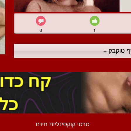
0
1
ף טוקבק +
סרטי קוקסינליות חינם