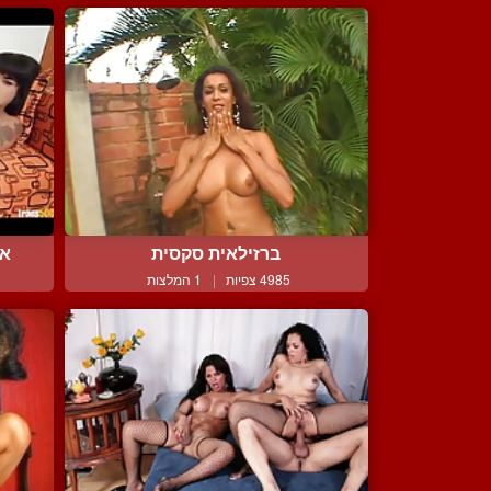
ברזילאית סקסית
אר
4985 צפיות
|
1 המלצות