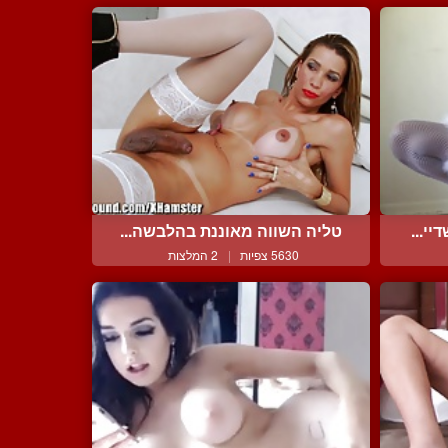
י...
טליה השווה מאוננת בהלבשה...
5630 צפיות
|
2 המלצות