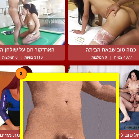
כמה טוב שבאת הביתה
הארדקור חם על שולחן הסנ
4077 צפיות
|
0 המלצות
3116 צפיות
|
0 המלצות
X
ל טוב ליום הולדתך! הבא...
פצצת מין מושלמת מזיינת 