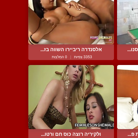
ו...
אלסנדרה ריביירו השווה בז...
3353 צפיות
|
0 המלצות
פ...
ולקיריה רוצה כוס חם ורטו...