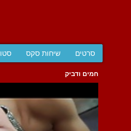
סרטים
שיחות סקס
סטוצ
חמים ודביק