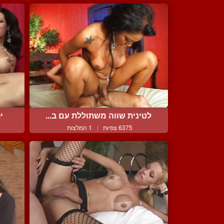
לטינית שווה משתוללת עם ב...
י
6375 צפיות
|
1 המלצות