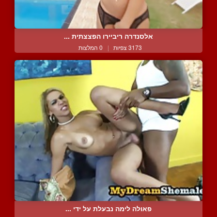
אלסנדרה ריביירו הפצצתית ...
3173 צפיות
|
0 המלצות
פאולה לימה נבעלת על ידי ...