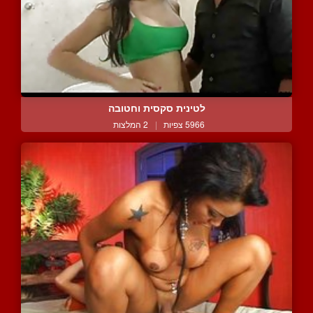
לטינית סקסית וחטובה
5966 צפיות
|
2 המלצות