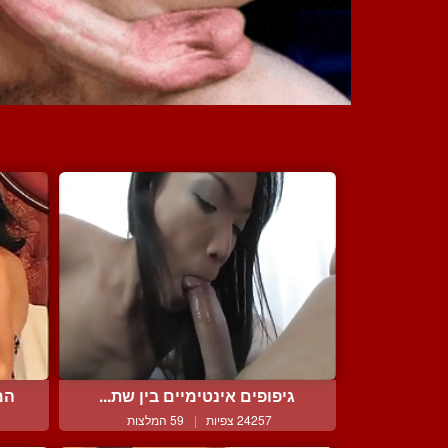
גיפופים אינטימיים בין שת...
המ
24257 צפיות
|
59 המלצות