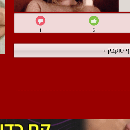
1
6
ף טוקבק +