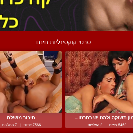
סרטי קוקסינליות חינם
ון תשוקה ולהט יש בסרטו...
חיבור מושלם
5452 צפיות
|
2 המלצות
7566 צפיות
|
7 המלצות