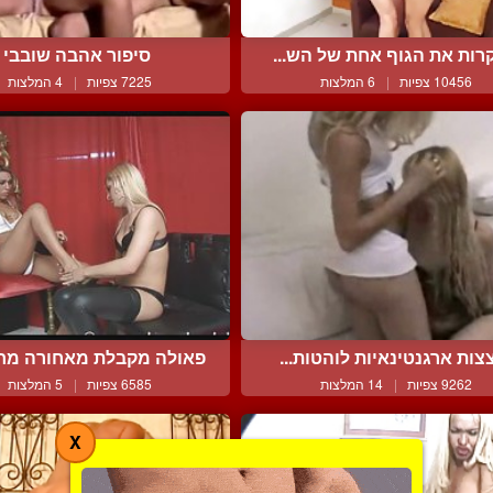
רות את הגוף אחת של הש...
סיפור אהבה שובבי
10456 צפיות
|
6 המלצות
7225 צפיות
|
4 המלצות
צות ארגנטינאיות לוהטות...
פאולה מקבלת מאחורה מחב
9262 צפיות
|
14 המלצות
6585 צפיות
|
5 המלצות
X